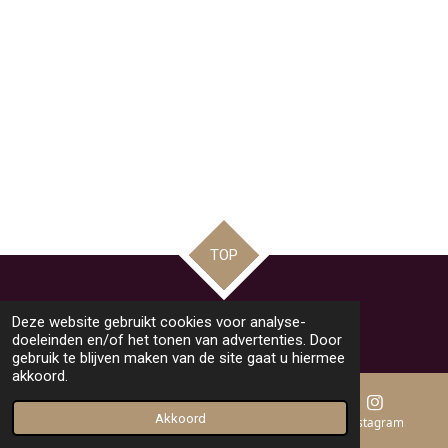
n
e
n
TOP
© 2020 - 2026 Beautysalon MOOii
Deze website gebruikt cookies voor analyse-
Powered by
JouwWeb
doeleinden en/of het tonen van advertenties. Door
gebruik te blijven maken van de site gaat u hiermee
akkoord.
Akkoord
E-mailadres
Telefoonnummer
Instagram