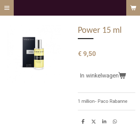
Ga
direct
naar
Power 15 ml
de
hoofdinhoud
€ 9,50
In winkelwagen
1 million- Paco Rabanne
D
D
S
D
e
e
h
e
l
e
a
l
e
l
r
e