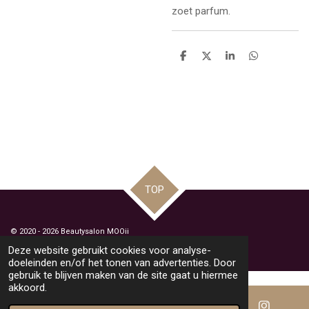
zoet parfum.
D
D
S
D
e
e
h
e
l
e
a
l
e
l
r
e
n
e
n
TOP
© 2020 - 2026 Beautysalon MOOii
Powered by
JouwWeb
Deze website gebruikt cookies voor analyse-
doeleinden en/of het tonen van advertenties. Door
gebruik te blijven maken van de site gaat u hiermee
akkoord.