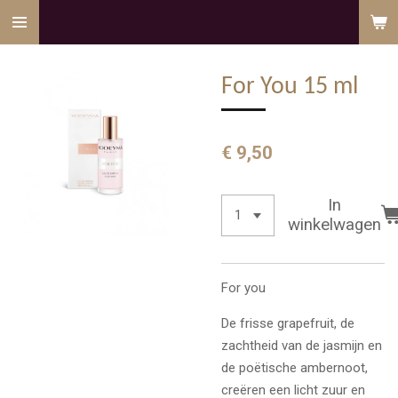
Ga
direct
naar
For You 15 ml
de
hoofdinhoud
€ 9,50
In
winkelwagen
For you
De frisse grapefruit, de
zachtheid van de jasmijn en
de poëtische ambernoot,
creëren een licht zuur en