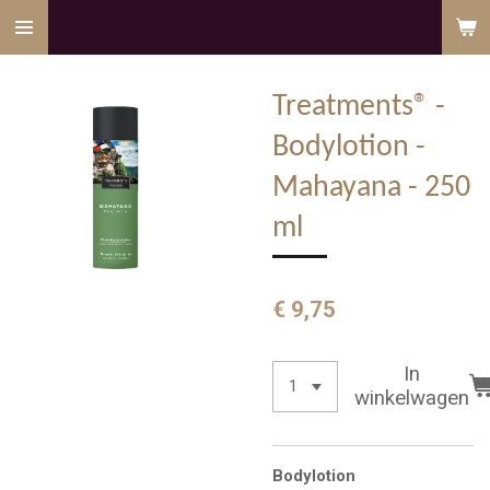
Ga
direct
naar
Treatments® -
de
hoofdinhoud
Bodylotion -
Mahayana - 250
ml
€ 9,75
In
winkelwagen
Bodylotion