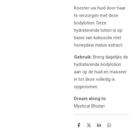
Koester uw huid door haar
te verzorgen met deze
bodylotion. Deze
hydraterende lotion is op
basis van kokosolie met
honeydew melon extract.
Gebruik:
Breng dagelijks de
hydraterende bodylotion
aan op de huid en masseer
in tot deze volledig is
opgenomen.
Dream along to
Mystical Bhutan
D
D
S
D
e
e
h
e