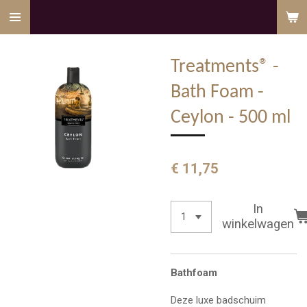
Ga
direct
naar
Treatments® -
de
hoofdinhoud
Bath Foam -
Ceylon - 500 ml
€ 11,75
In
winkelwagen
Bathfoam
Deze luxe badschuim