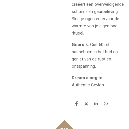
creëert een overweldigende
schuim- en geurbeleving.
Sluit je ogen en ervaar de
warmte van je eigen bad
ritueel.
Gebruik:
Giet 50 ml
badschuim in het bad en
geniet van de rust en
ontspanning.
Dream along to
Authentic Ceylon
D
D
S
D
e
e
h
e
l
e
a
l
e
l
r
e
n
e
n